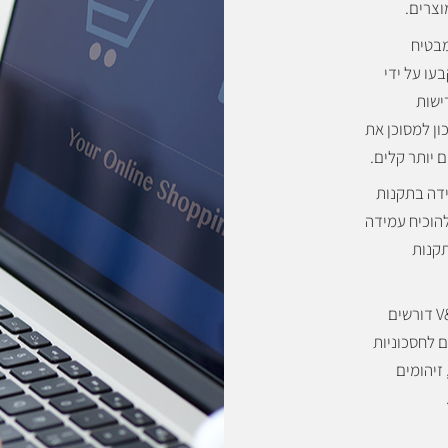
וצרים.
Validation & Verific מבטיח
עו על ידי
ישות
ן למסוכן את
 יותר קלים.
דה בתקנות
לארגונים להוכיח עמידה
תקנות
כאשר תכנון ויישום תהליכי V&V דורשים
 לחסכוניות
זיהומים