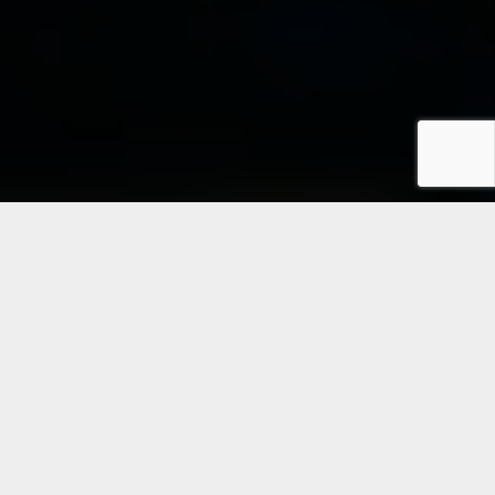
השרותים
שלנו
developer_mode
פיתוח אפליקציות
אנחנו מפתחים אפליקציות עתירות־מורכבות עם מודולריות, הקצאת משאבים
יעילה ויכולת צמיחה. כל מוצר נבנה לפי עקרונות ארכיטקטורה נקייה, בדיקות